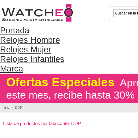
Portada
Relojes Hombre
Relojes Mujer
Relojes Infantiles
Marca
Ofertas Especiales
Apro
este mes, recibe hasta 30% 
Inicio
>
DDP
Lista de productos por fabricante: DDP