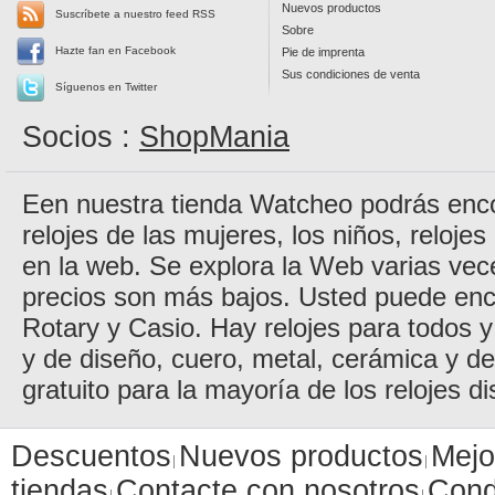
Nuevos productos
Suscríbete a nuestro feed RSS
Sobre
Hazte fan en Facebook
Pie de imprenta
Sus condiciones de venta
Síguenos en Twitter
Socios :
ShopMania
Een nuestra tienda Watcheo podrás encon
relojes de las mujeres, los niños, reloje
en la web. Se explora la Web varias vec
precios son más bajos. Usted puede enc
Rotary y Casio. Hay relojes para todos y 
y de diseño, cuero, metal, cerámica y d
gratuito para la mayoría de los relojes di
Descuentos
Nuevos productos
Mejo
tiendas
Contacte con nosotros
Cond