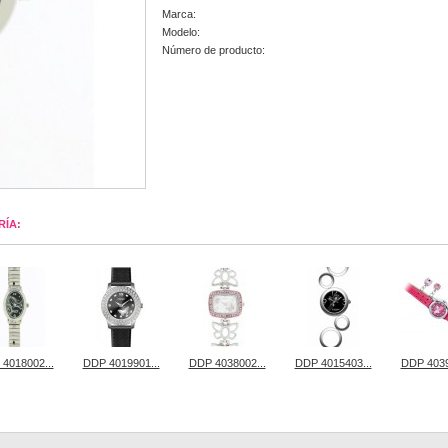
Marca:
Modelo:
Número de producto:
RÍA:
4018002...
DDP 4019901...
DDP 4038002...
DDP 4015403...
DDP 4039