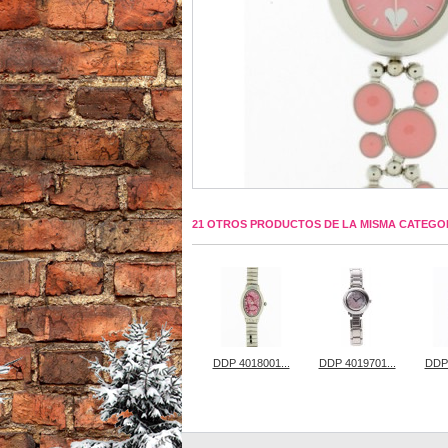
21 OTROS PRODUCTOS DE LA MISMA CATEGO
DDP 4018001...
DDP 4019701...
DDP 