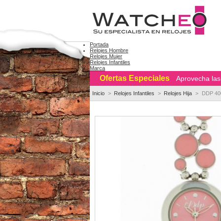
Portada
Relojes Hombre
Relojes Mujer
Relojes Infantiles
Marca
Ofertas Especiales
Aprovecha las 
Inicio
>
Relojes Infantiles
>
Relojes Hija
>
DDP 400