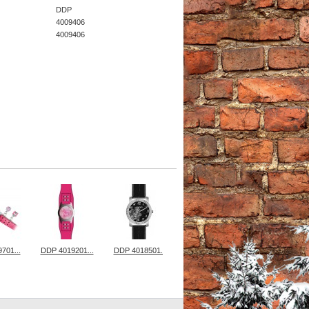
DDP
4009406
4009406
701...
DDP 4019201...
DDP 4018501...
DDP 4018701...
DDP 4018502..