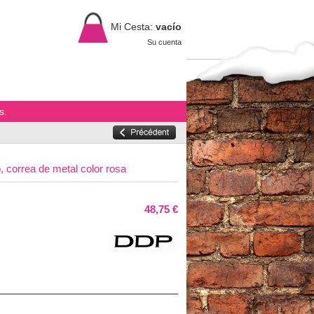
Mi Cesta:
vacío
Su cuenta
s.
 correa de metal color rosa
48,75 €