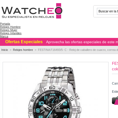
Portada
Relojes Hombre
Relojes Mujer
Relojes Infantiles
Marca
Ofertas Especiales
Aprovecha las ofertas especiales de este m
Inicio
>
Relojes hombre
>
FESTINA F16493/5- C - Reloj de caballero de cuarzo, correa de
FES
col
Can
Este