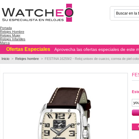
Portada
Relojes Hombre
Relojes Mujer
Relojes Infantiles
Marca
Ofertas Especiales
Aprovecha las ofertas especiales de este m
Inicio
>
Relojes hombre
>
FESTINA 16259/2 - Reloj unisex de cuarzo, correa de piel col
FES
Est