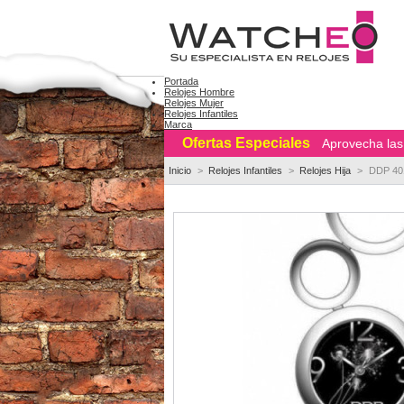
Portada
Relojes Hombre
Relojes Mujer
Relojes Infantiles
Marca
Ofertas Especiales
Aprovecha las 
Inicio
>
Relojes Infantiles
>
Relojes Hija
>
DDP 401