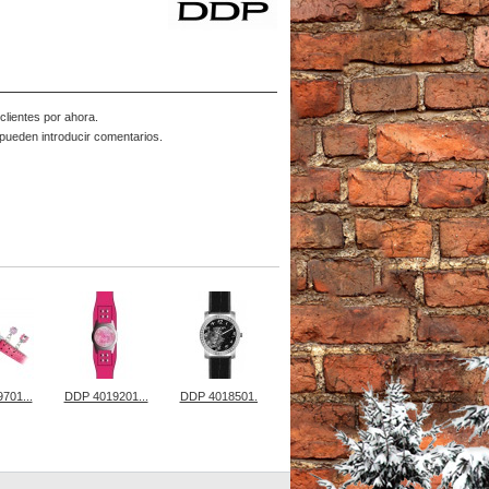
lientes por ahora.
pueden introducir comentarios.
701...
DDP 4019201...
DDP 4018501...
DDP 4018701...
DDP 4018502..