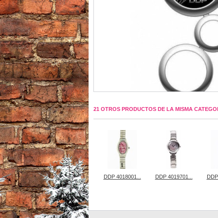
21 OTROS PRODUCTOS DE LA MISMA CATEGO
DDP 4018001...
DDP 4019701...
DDP 