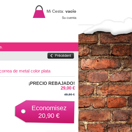
Mi Cesta:
vacío
Su cuenta
s.
orrea de metal color plata
¡PRECIO REBAJADO!
29,00 €
49,90 €
Economisez
20,90 €