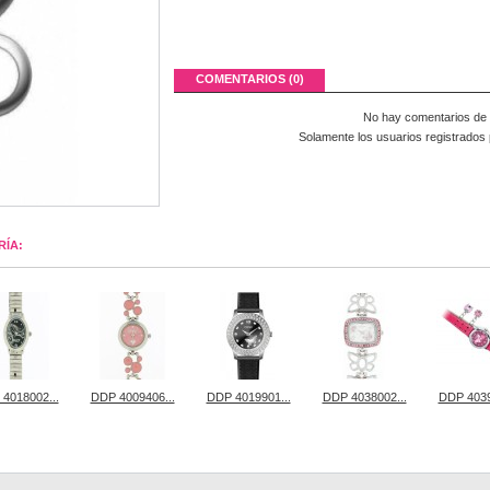
COMENTARIOS (0)
No hay comentarios de c
Solamente los usuarios registrados 
RÍA:
4018002...
DDP 4009406...
DDP 4019901...
DDP 4038002...
DDP 4039